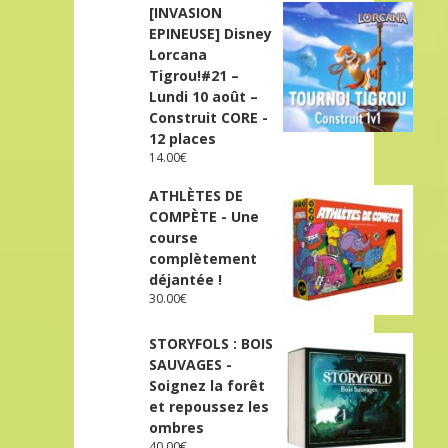
[INVASION
EPINEUSE] Disney
Lorcana
Tigrou!#21 –
Lundi 10 août –
Construit CORE -
12 places
14.00
€
ATHLÈTES DE
COMPÈTE - Une
course
complètement
déjantée !
30.00
€
STORYFOLS : BOIS
SAUVAGES -
Soignez la forêt
et repoussez les
ombres
40.00
€