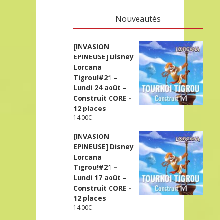
Nouveautés
[INVASION
EPINEUSE] Disney
Lorcana
Tigrou!#21 –
Lundi 24 août –
Construit CORE -
12 places
14.00
€
[INVASION
EPINEUSE] Disney
Lorcana
Tigrou!#21 –
Lundi 17 août –
Construit CORE -
12 places
14.00
€