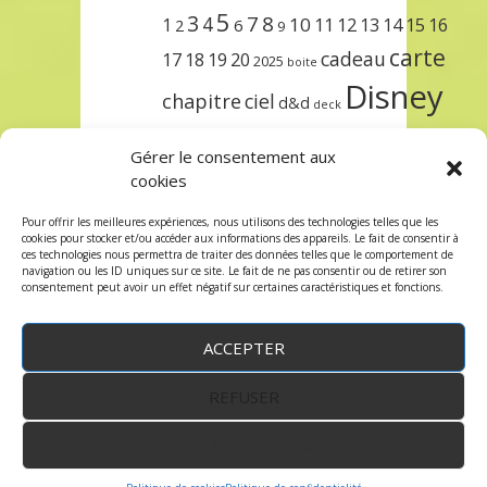
5
3
7
8
4
10
1
11
12
13
14
15
16
2
6
9
carte
cadeau
17
18
19
20
2025
boite
Disney
chapitre
ciel
d&d
deck
encre
EXIT
dungeons & dragons
Gérer le consentement aux
lorcana
meilleurs
noël
paris
cookies
set
protège
précommande
sleeve
Pour offrir les meilleures expériences, nous utilisons des technologies telles que les
cookies pour stocker et/ou accéder aux informations des appareils. Le fait de consentir à
unlock
étincelant
ursula
terre
trois
ces technologies nous permettra de traiter des données telles que le comportement de
navigation ou les ID uniques sur ce site. Le fait de ne pas consentir ou de retirer son
consentement peut avoir un effet négatif sur certaines caractéristiques et fonctions.
ACCEPTER
REFUSER
WordPress
by:
Robin des Jeux
&
fruitfulcode
-
Copyright © 2023 robindesjeux.com -
Mentions
légales
-
Conditions Générales de Vente
-
Politique
VOIR LES PRÉFÉRENCES
de confidentialité