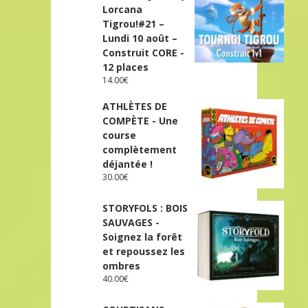
Lorcana
Tigrou!#21 –
Lundi 10 août –
Construit CORE -
12 places
14.00
€
ATHLÈTES DE
COMPÈTE - Une
course
complètement
déjantée !
30.00
€
STORYFOLS : BOIS
SAUVAGES -
Soignez la forêt
et repoussez les
ombres
40.00
€