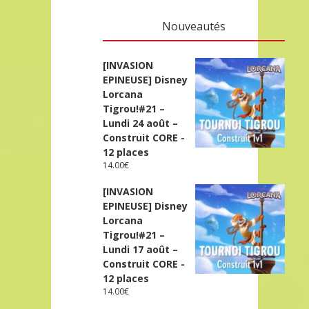
Nouveautés
[INVASION
EPINEUSE] Disney
Lorcana
Tigrou!#21 –
Lundi 24 août –
Construit CORE -
12 places
14.00
€
[INVASION
EPINEUSE] Disney
Lorcana
Tigrou!#21 –
Lundi 17 août –
Construit CORE -
12 places
14.00
€