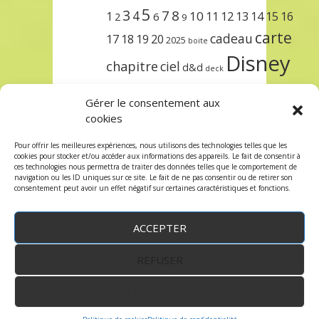
5
3
7
8
4
10
1
11
12
13
14
15
16
2
6
9
carte
cadeau
17
18
19
20
2025
boite
Disney
chapitre
ciel
d&d
deck
encre
EXIT
dungeons & dragons
Gérer le consentement aux
lorcana
meilleurs
noël
paris
cookies
set
protège
précommande
sleeve
Pour offrir les meilleures expériences, nous utilisons des technologies telles que les
cookies pour stocker et/ou accéder aux informations des appareils. Le fait de consentir à
unlock
étincelant
ursula
terre
trois
ces technologies nous permettra de traiter des données telles que le comportement de
navigation ou les ID uniques sur ce site. Le fait de ne pas consentir ou de retirer son
consentement peut avoir un effet négatif sur certaines caractéristiques et fonctions.
ACCEPTER
REFUSER
WordPress
by:
Robin des Jeux
&
fruitfulcode
-
Copyright © 2023 robindesjeux.com -
Mentions
légales
-
Conditions Générales de Vente
-
Politique
VOIR LES PRÉFÉRENCES
de confidentialité