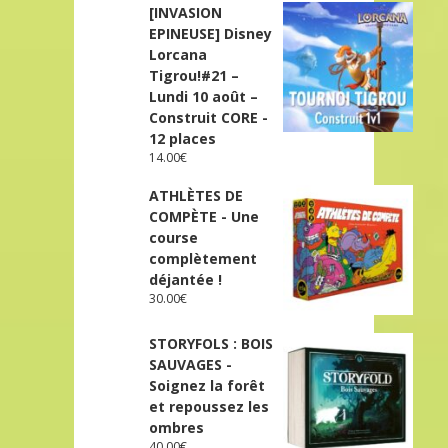
[INVASION
EPINEUSE] Disney
Lorcana
Tigrou!#21 –
Lundi 10 août –
Construit CORE -
12 places
14.00
€
ATHLÈTES DE
COMPÈTE - Une
course
complètement
déjantée !
30.00
€
STORYFOLS : BOIS
SAUVAGES -
Soignez la forêt
et repoussez les
ombres
40.00
€