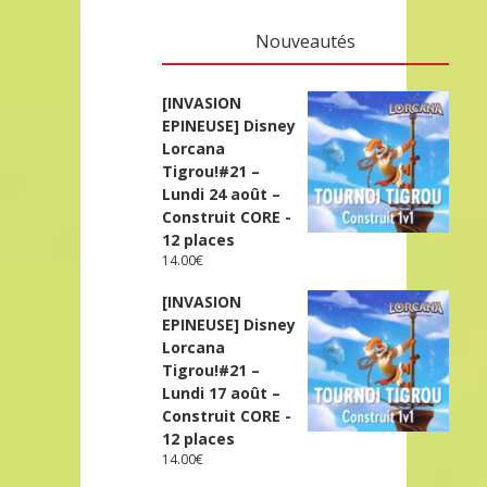
Nouveautés
[INVASION
EPINEUSE] Disney
Lorcana
Tigrou!#21 –
Lundi 24 août –
Construit CORE -
12 places
14.00
€
[INVASION
EPINEUSE] Disney
Lorcana
Tigrou!#21 –
Lundi 17 août –
Construit CORE -
12 places
14.00
€