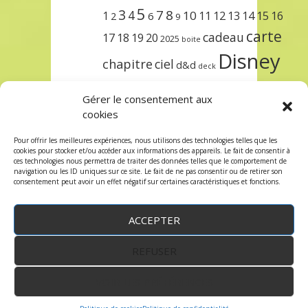
5
3
7
8
4
10
1
11
12
13
14
15
16
2
6
9
carte
cadeau
17
18
19
20
2025
boite
Disney
chapitre
ciel
d&d
deck
encre
EXIT
dungeons & dragons
Gérer le consentement aux
lorcana
meilleurs
noël
paris
cookies
set
protège
précommande
sleeve
Pour offrir les meilleures expériences, nous utilisons des technologies telles que les
cookies pour stocker et/ou accéder aux informations des appareils. Le fait de consentir à
unlock
étincelant
ursula
terre
trois
ces technologies nous permettra de traiter des données telles que le comportement de
navigation ou les ID uniques sur ce site. Le fait de ne pas consentir ou de retirer son
consentement peut avoir un effet négatif sur certaines caractéristiques et fonctions.
ACCEPTER
REFUSER
WordPress
by:
Robin des Jeux
&
fruitfulcode
-
Copyright © 2023 robindesjeux.com -
Mentions
légales
-
Conditions Générales de Vente
-
Politique
VOIR LES PRÉFÉRENCES
de confidentialité