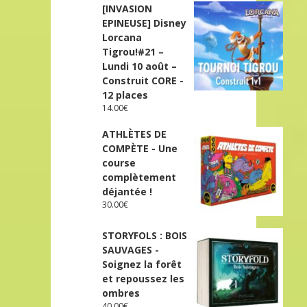
[INVASION
EPINEUSE] Disney
Lorcana
Tigrou!#21 –
Lundi 10 août –
Construit CORE -
12 places
14.00
€
ATHLÈTES DE
COMPÈTE - Une
course
complètement
déjantée !
30.00
€
STORYFOLS : BOIS
SAUVAGES -
Soignez la forêt
et repoussez les
ombres
40.00
€