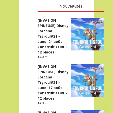
Nouveautés
[INVASION
EPINEUSE] Disney
Lorcana
Tigrou!#21 –
Lundi 24 août –
Construit CORE -
12 places
14.00
€
[INVASION
EPINEUSE] Disney
Lorcana
Tigrou!#21 –
Lundi 17 août –
Construit CORE -
12 places
14.00
€
[INVASION