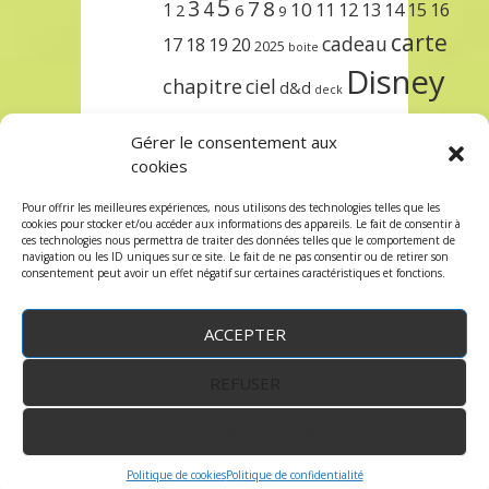
5
3
7
8
4
10
1
11
12
13
14
15
16
2
6
9
carte
cadeau
17
18
19
20
2025
boite
Disney
chapitre
ciel
d&d
deck
encre
EXIT
dungeons & dragons
Gérer le consentement aux
lorcana
meilleurs
noël
paris
cookies
set
protège
précommande
sleeve
Pour offrir les meilleures expériences, nous utilisons des technologies telles que les
cookies pour stocker et/ou accéder aux informations des appareils. Le fait de consentir à
unlock
étincelant
ursula
terre
trois
ces technologies nous permettra de traiter des données telles que le comportement de
navigation ou les ID uniques sur ce site. Le fait de ne pas consentir ou de retirer son
consentement peut avoir un effet négatif sur certaines caractéristiques et fonctions.
ACCEPTER
REFUSER
WordPress
by:
Robin des Jeux
&
fruitfulcode
-
Copyright © 2023 robindesjeux.com -
Mentions
légales
-
Conditions Générales de Vente
-
Politique
VOIR LES PRÉFÉRENCES
de confidentialité
Politique de cookies
Politique de confidentialité