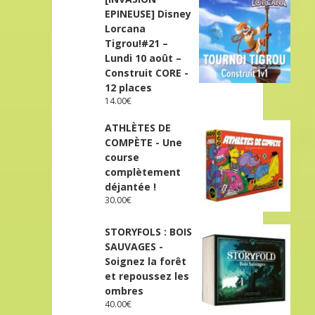
EPINEUSE] Disney
Lorcana
Tigrou!#21 –
Lundi 10 août –
Construit CORE -
12 places
14.00
€
ATHLÈTES DE
COMPÈTE - Une
course
complètement
déjantée !
30.00
€
STORYFOLS : BOIS
SAUVAGES -
Soignez la forêt
et repoussez les
ombres
40.00
€