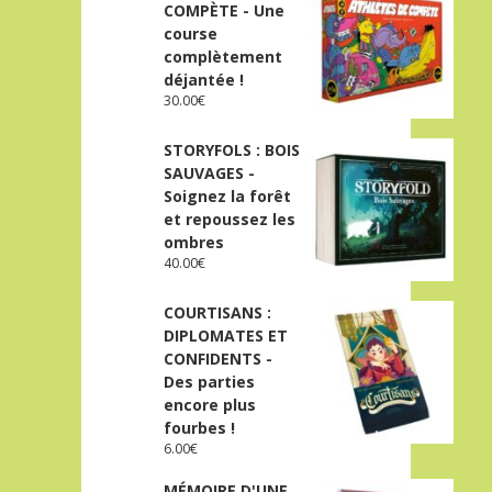
COMPÈTE - Une
course
complètement
déjantée !
30.00
€
STORYFOLS : BOIS
SAUVAGES -
Soignez la forêt
et repoussez les
ombres
40.00
€
COURTISANS :
DIPLOMATES ET
CONFIDENTS -
Des parties
encore plus
fourbes !
6.00
€
MÉMOIRE D'UNE