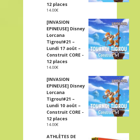
12 places
14.00
€
[INVASION
EPINEUSE] Disney
Lorcana
Tigrou!#21 –
Lundi 17 août –
Construit CORE -
12 places
14.00
€
[INVASION
EPINEUSE] Disney
Lorcana
Tigrou!#21 –
Lundi 10 août –
Construit CORE -
12 places
14.00
€
ATHLÈTES DE