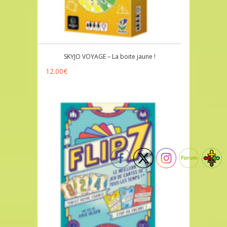
SKYJO VOYAGE – La boite jaune !
12.00
€