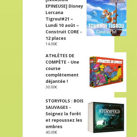
EPINEUSE] Disney
Lorcana
Tigrou!#21 –
Lundi 10 août –
Construit CORE -
12 places
14.00
€
ATHLÈTES DE
COMPÈTE - Une
course
complètement
déjantée !
30.00
€
STORYFOLS : BOIS
SAUVAGES -
Soignez la forêt
et repoussez les
ombres
40.00
€