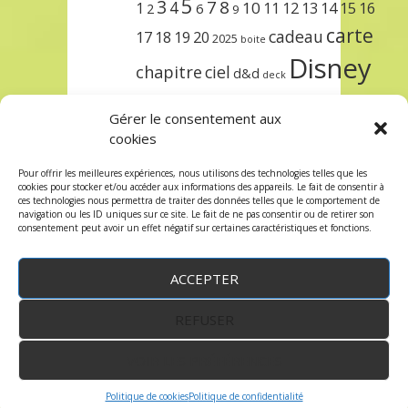
5
3
7
8
4
10
1
11
12
13
14
15
16
2
6
9
carte
cadeau
17
18
19
20
2025
boite
Disney
chapitre
ciel
d&d
deck
encre
EXIT
dungeons & dragons
Gérer le consentement aux
lorcana
meilleurs
noël
paris
cookies
set
protège
précommande
sleeve
Pour offrir les meilleures expériences, nous utilisons des technologies telles que les
cookies pour stocker et/ou accéder aux informations des appareils. Le fait de consentir à
unlock
étincelant
ursula
terre
trois
ces technologies nous permettra de traiter des données telles que le comportement de
navigation ou les ID uniques sur ce site. Le fait de ne pas consentir ou de retirer son
consentement peut avoir un effet négatif sur certaines caractéristiques et fonctions.
ACCEPTER
REFUSER
WordPress
by:
Robin des Jeux
&
fruitfulcode
-
Copyright © 2023 robindesjeux.com -
Mentions
légales
-
Conditions Générales de Vente
-
Politique
VOIR LES PRÉFÉRENCES
de confidentialité
Politique de cookies
Politique de confidentialité