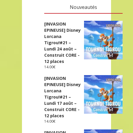
Nouveautés
[INVASION
EPINEUSE] Disney
Lorcana
Tigrou!#21 –
Lundi 24 août –
Construit CORE -
12 places
14.00
€
[INVASION
EPINEUSE] Disney
Lorcana
Tigrou!#21 –
Lundi 17 août –
Construit CORE -
12 places
14.00
€
[INVASION