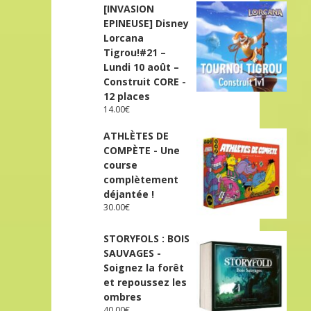
[INVASION
EPINEUSE] Disney
Lorcana
Tigrou!#21 –
Lundi 10 août –
Construit CORE -
12 places
14.00
€
ATHLÈTES DE
COMPÈTE - Une
course
complètement
déjantée !
30.00
€
STORYFOLS : BOIS
SAUVAGES -
Soignez la forêt
et repoussez les
ombres
40.00
€