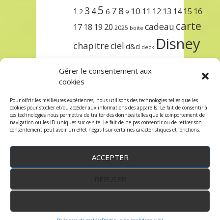
5
3
7
8
4
10
1
11
12
13
14
15
16
2
6
9
carte
cadeau
17
18
19
20
2025
boite
Disney
chapitre
ciel
d&d
deck
encre
EXIT
dungeons & dragons
Gérer le consentement aux
lorcana
meilleurs
noël
paris
cookies
set
protège
précommande
sleeve
Pour offrir les meilleures expériences, nous utilisons des technologies telles que les
cookies pour stocker et/ou accéder aux informations des appareils. Le fait de consentir à
unlock
étincelant
ursula
terre
trois
ces technologies nous permettra de traiter des données telles que le comportement de
navigation ou les ID uniques sur ce site. Le fait de ne pas consentir ou de retirer son
consentement peut avoir un effet négatif sur certaines caractéristiques et fonctions.
ACCEPTER
REFUSER
WordPress
by:
Robin des Jeux
&
fruitfulcode
-
Copyright © 2023 robindesjeux.com -
Mentions
légales
-
Conditions Générales de Vente
-
Politique
VOIR LES PRÉFÉRENCES
de confidentialité