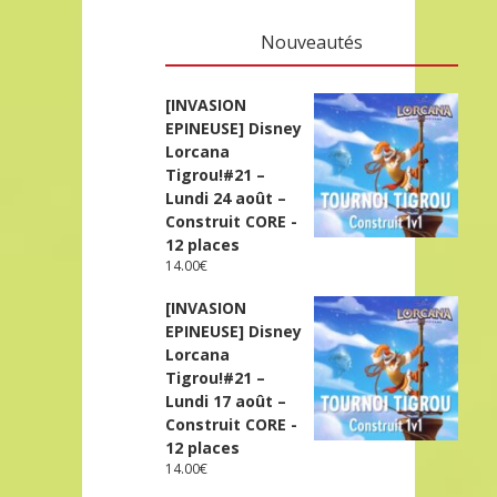
Nouveautés
[INVASION
EPINEUSE] Disney
Lorcana
Tigrou!#21 –
Lundi 24 août –
Construit CORE -
12 places
14.00
€
[INVASION
EPINEUSE] Disney
Lorcana
Tigrou!#21 –
Lundi 17 août –
Construit CORE -
12 places
14.00
€