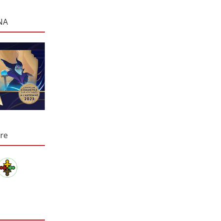
NA
re