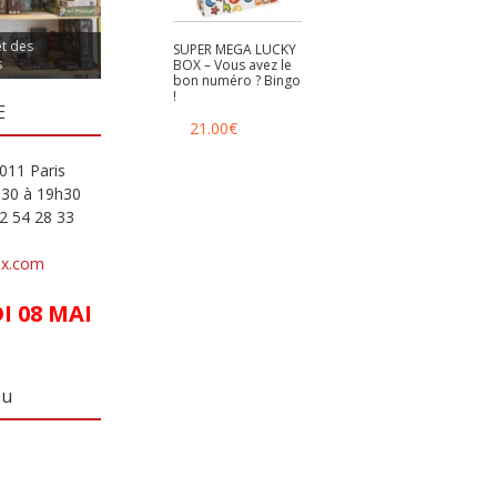
et des
SUPER MEGA LUCKY
s
BOX – Vous avez le
bon numéro ? Bingo
!
E
21.00
€
011 Paris
h30 à 19h30
82 54 28 33
ux.com
 08 MAI
eu