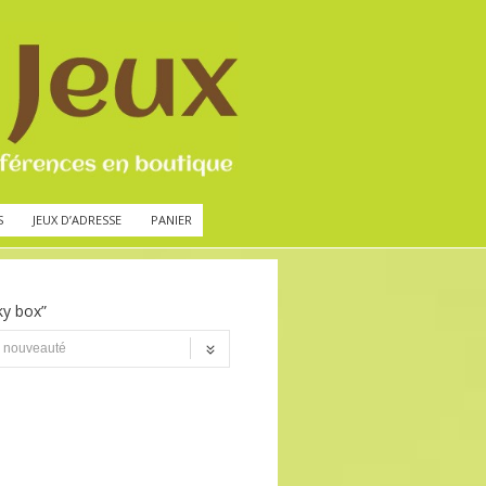
S
JEUX D’ADRESSE
PANIER
ky box”