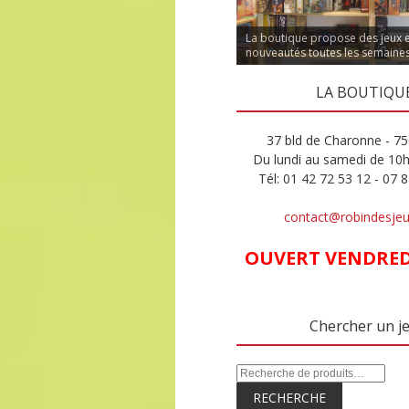
La boutique propose des jeux 
nouveautés toutes les semaine
LA BOUTIQU
37 bld de Charonne - 75
Du lundi au samedi de 10
Tél: 01 42 72 53 12 - 07 
contact@robindesje
OUVERT VENDREDI
Chercher un j
RECHERCHE