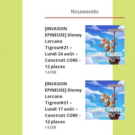
Nouveautés
[INVASION
EPINEUSE] Disney
Lorcana
Tigrou!#21 –
Lundi 24 août –
Construit CORE -
12 places
14.00
€
[INVASION
EPINEUSE] Disney
Lorcana
Tigrou!#21 –
Lundi 17 août –
Construit CORE -
12 places
14.00
€