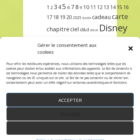
5
3
7
8
4
10
1
11
12
13
14
15
16
2
6
9
carte
cadeau
17
18
19
20
2025
boite
Disney
chapitre
ciel
d&d
deck
encre
EXIT
dungeons & dragons
Gérer le consentement aux
lorcana
meilleurs
noël
paris
cookies
set
protège
précommande
sleeve
Pour offrir les meilleures expériences, nous utilisons des technologies telles que les
cookies pour stocker et/ou accéder aux informations des appareils. Le fait de consentir à
unlock
étincelant
ursula
terre
trois
ces technologies nous permettra de traiter des données telles que le comportement de
navigation ou les ID uniques sur ce site. Le fait de ne pas consentir ou de retirer son
consentement peut avoir un effet négatif sur certaines caractéristiques et fonctions.
ACCEPTER
REFUSER
WordPress
by:
Robin des Jeux
&
fruitfulcode
-
Copyright © 2023 robindesjeux.com -
Mentions
légales
-
Conditions Générales de Vente
-
Politique
VOIR LES PRÉFÉRENCES
de confidentialité