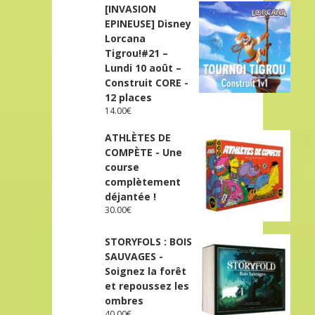
[INVASION
EPINEUSE] Disney
Lorcana
Tigrou!#21 –
Lundi 10 août –
Construit CORE -
12 places
14.00
€
ATHLÈTES DE
COMPÈTE - Une
course
complètement
déjantée !
30.00
€
STORYFOLS : BOIS
SAUVAGES -
Soignez la forêt
et repoussez les
ombres
40.00
€