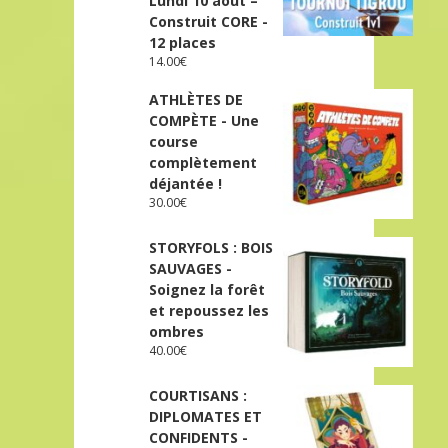
Lundi 10 août –
Construit CORE -
12 places
14.00
€
ATHLÈTES DE
COMPÈTE - Une
course
complètement
déjantée !
30.00
€
STORYFOLS : BOIS
SAUVAGES -
Soignez la forêt
et repoussez les
ombres
40.00
€
COURTISANS :
DIPLOMATES ET
CONFIDENTS -