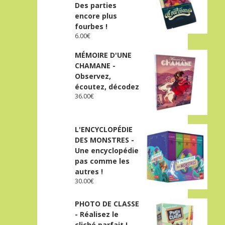
Des parties
encore plus
fourbes !
6.00
€
MÉMOIRE D'UNE
CHAMANE -
Observez,
écoutez, décodez
36.00
€
L'ENCYCLOPÉDIE
DES MONSTRES -
Une encyclopédie
pas comme les
autres !
30.00
€
PHOTO DE CLASSE
- Réalisez le
cliché parfait !