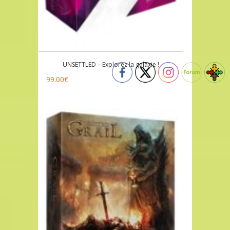
UNSETTLED – Explorez la galaxie !
99.00
€