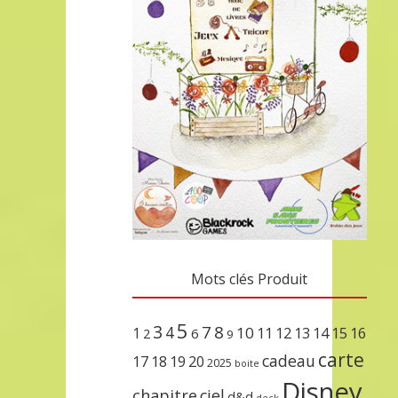
Mots clés Produit
5
3
7
8
4
10
1
11
12
13
14
15
16
2
6
9
carte
cadeau
17
18
19
20
2025
boite
Disney
chapitre
ciel
d&d
deck