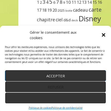
5
3
7
8
4
10
1
11
12
13
14
15
16
2
6
9
carte
cadeau
17
18
19
20
2025
boite
Disney
chapitre
ciel
d&d
deck
encre
EXIT
dungeons & dragons
Gérer le consentement aux
lorcana
meilleurs
noël
paris
cookies
set
protège
précommande
sleeve
Pour offrir les meilleures expériences, nous utilisons des technologies telles que les
cookies pour stocker et/ou accéder aux informations des appareils. Le fait de consentir à
unlock
étincelant
ursula
terre
trois
ces technologies nous permettra de traiter des données telles que le comportement de
navigation ou les ID uniques sur ce site. Le fait de ne pas consentir ou de retirer son
consentement peut avoir un effet négatif sur certaines caractéristiques et fonctions.
ACCEPTER
REFUSER
WordPress
by:
Robin des Jeux
&
fruitfulcode
-
Copyright © 2023 robindesjeux.com -
Mentions
légales
-
Conditions Générales de Vente
-
Politique
VOIR LES PRÉFÉRENCES
de confidentialité
Politique de cookies
Politique de confidentialité