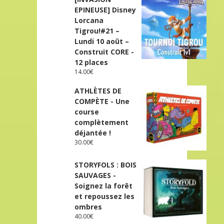
EPINEUSE] Disney
Lorcana
Tigrou!#21 –
Lundi 10 août –
Construit CORE -
12 places
14.00
€
ATHLÈTES DE
COMPÈTE - Une
course
complètement
déjantée !
30.00
€
STORYFOLS : BOIS
SAUVAGES -
Soignez la forêt
et repoussez les
ombres
40.00
€