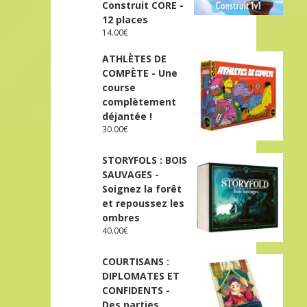
Construit CORE -
12 places
14.00
€
ATHLÈTES DE
COMPÈTE - Une
course
complètement
déjantée !
30.00
€
STORYFOLS : BOIS
SAUVAGES -
Soignez la forêt
et repoussez les
ombres
40.00
€
COURTISANS :
DIPLOMATES ET
CONFIDENTS -
Des parties