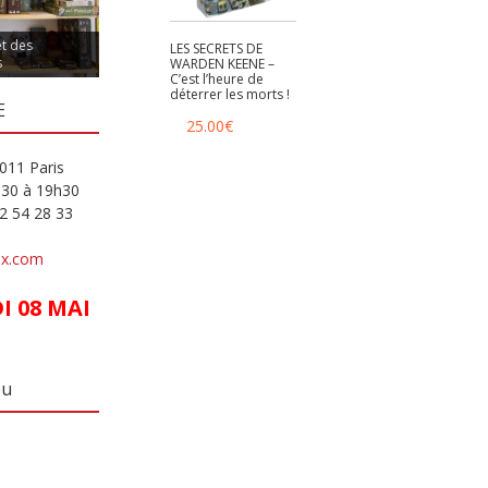
et des
LES SECRETS DE
s
WARDEN KEENE –
C’est l’heure de
déterrer les morts !
E
25.00
€
011 Paris
h30 à 19h30
82 54 28 33
ux.com
 08 MAI
eu