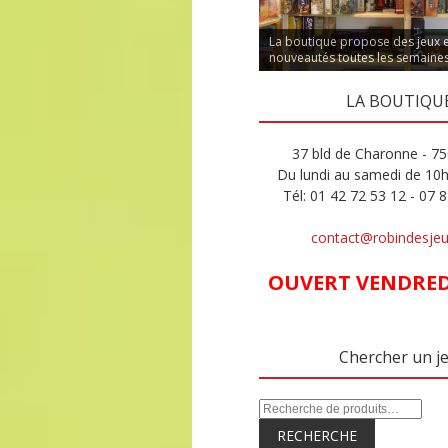
La boutique propose des jeux 
nouveautés toutes les semaine
LA BOUTIQU
37 bld de Charonne - 75
Du lundi au samedi de 10
Tél: 01 42 72 53 12 - 07 
contact@robindesje
OUVERT VENDREDI
Chercher un j
RECHERCHE