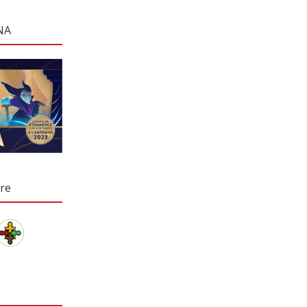
NA
re