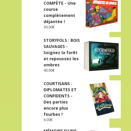
COMPÈTE - Une
course
complètement
déjantée !
30.00
€
STORYFOLS : BOIS
SAUVAGES -
Soignez la forêt
et repoussez les
ombres
40.00
€
COURTISANS :
DIPLOMATES ET
CONFIDENTS -
Des parties
encore plus
fourbes !
6.00
€
MÉMOIRE D'UNE