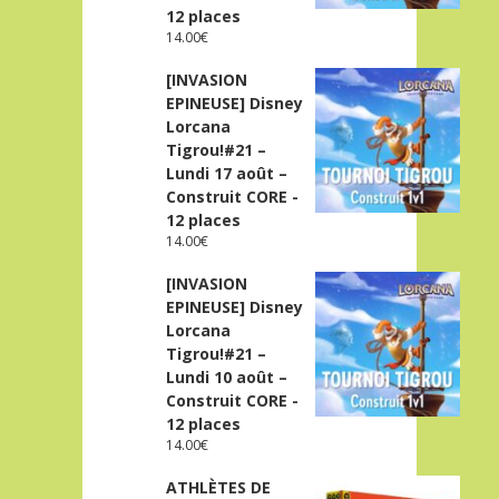
12 places
14.00
€
[INVASION
EPINEUSE] Disney
Lorcana
Tigrou!#21 –
Lundi 17 août –
Construit CORE -
12 places
14.00
€
[INVASION
EPINEUSE] Disney
Lorcana
Tigrou!#21 –
Lundi 10 août –
Construit CORE -
12 places
14.00
€
ATHLÈTES DE