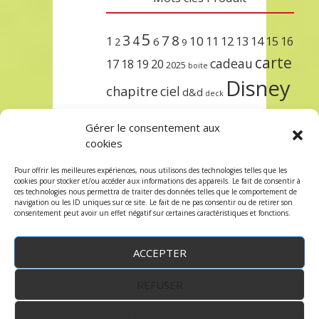
5
3
7
8
4
10
1
11
12
13
14
15
16
2
6
9
carte
cadeau
17
18
19
20
2025
boite
Disney
chapitre
ciel
d&d
deck
encre
EXIT
dungeons & dragons
Gérer le consentement aux
lorcana
meilleurs
noël
paris
cookies
set
protège
précommande
sleeve
Pour offrir les meilleures expériences, nous utilisons des technologies telles que les
cookies pour stocker et/ou accéder aux informations des appareils. Le fait de consentir à
unlock
étincelant
ursula
terre
trois
ces technologies nous permettra de traiter des données telles que le comportement de
navigation ou les ID uniques sur ce site. Le fait de ne pas consentir ou de retirer son
consentement peut avoir un effet négatif sur certaines caractéristiques et fonctions.
ACCEPTER
REFUSER
WordPress
by:
Robin des Jeux
&
fruitfulcode
-
Copyright © 2023 robindesjeux.com -
Mentions
légales
-
Conditions Générales de Vente
-
Politique
VOIR LES PRÉFÉRENCES