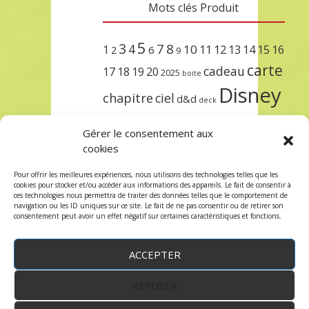
Mots clés Produit
5
3
7
8
4
10
1
11
12
13
14
15
16
2
6
9
carte
cadeau
17
18
19
20
2025
boite
Disney
chapitre
ciel
d&d
deck
encre
EXIT
dungeons & dragons
Gérer le consentement aux
lorcana
meilleurs
noël
paris
cookies
set
protège
précommande
sleeve
Pour offrir les meilleures expériences, nous utilisons des technologies telles que les
cookies pour stocker et/ou accéder aux informations des appareils. Le fait de consentir à
unlock
étincelant
ursula
terre
trois
ces technologies nous permettra de traiter des données telles que le comportement de
navigation ou les ID uniques sur ce site. Le fait de ne pas consentir ou de retirer son
consentement peut avoir un effet négatif sur certaines caractéristiques et fonctions.
ACCEPTER
REFUSER
WordPress
by:
Robin des Jeux
&
fruitfulcode
-
Copyright © 2023 robindesjeux.com -
Mentions