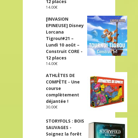
12 places
14.00
€
[INVASION
EPINEUSE] Disney
Lorcana
Tigrou!#21 –
Lundi 10 août –
Construit CORE -
12 places
14.00
€
ATHLÈTES DE
COMPÈTE - Une
course
complètement
déjantée !
30.00
€
STORYFOLS : BOIS
SAUVAGES -
Soignez la forêt