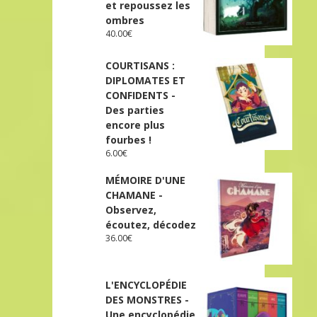
et repoussez les
ombres
40.00
€
COURTISANS :
DIPLOMATES ET
CONFIDENTS -
Des parties
encore plus
fourbes !
6.00
€
MÉMOIRE D'UNE
CHAMANE -
Observez,
écoutez, décodez
36.00
€
L'ENCYCLOPÉDIE
DES MONSTRES -
Une encyclopédie