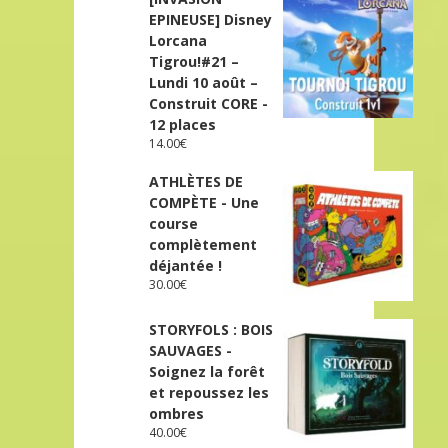
EPINEUSE] Disney
Lorcana
Tigrou!#21 –
Lundi 10 août –
Construit CORE -
12 places
14.00
€
ATHLÈTES DE
COMPÈTE - Une
course
complètement
déjantée !
30.00
€
STORYFOLS : BOIS
SAUVAGES -
Soignez la forêt
et repoussez les
ombres
40.00
€