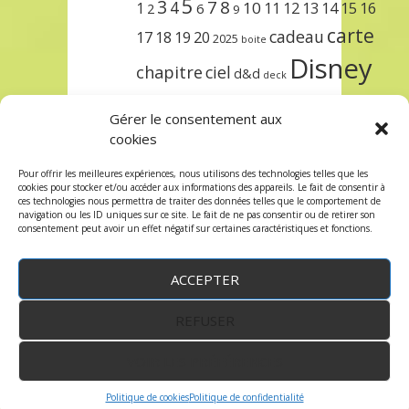
5
3
7
8
4
10
1
11
12
13
14
15
16
2
6
9
carte
cadeau
17
18
19
20
2025
boite
Disney
chapitre
ciel
d&d
deck
encre
EXIT
dungeons & dragons
Gérer le consentement aux
lorcana
meilleurs
noël
paris
cookies
set
protège
précommande
sleeve
Pour offrir les meilleures expériences, nous utilisons des technologies telles que les
cookies pour stocker et/ou accéder aux informations des appareils. Le fait de consentir à
unlock
étincelant
ursula
terre
trois
ces technologies nous permettra de traiter des données telles que le comportement de
navigation ou les ID uniques sur ce site. Le fait de ne pas consentir ou de retirer son
consentement peut avoir un effet négatif sur certaines caractéristiques et fonctions.
ACCEPTER
REFUSER
WordPress
by:
Robin des Jeux
&
fruitfulcode
-
Copyright © 2023 robindesjeux.com -
Mentions
légales
-
Conditions Générales de Vente
-
Politique
VOIR LES PRÉFÉRENCES
de confidentialité
Politique de cookies
Politique de confidentialité