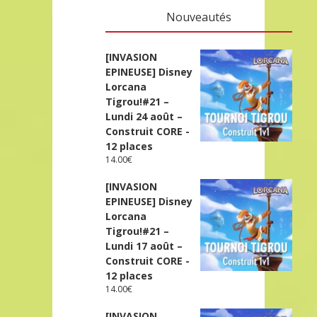
Nouveautés
[INVASION
EPINEUSE] Disney
Lorcana
Tigrou!#21 –
Lundi 24 août –
Construit CORE -
12 places
14.00
€
[INVASION
EPINEUSE] Disney
Lorcana
Tigrou!#21 –
Lundi 17 août –
Construit CORE -
12 places
14.00
€
[INVASION