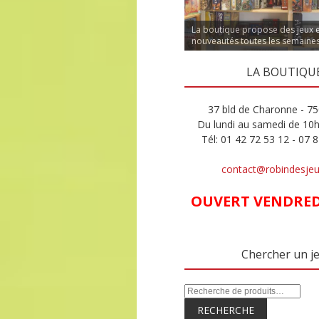
La boutique propose des jeux 
nouveautés toutes les semaine
LA BOUTIQU
37 bld de Charonne - 75
Du lundi au samedi de 10
Tél: 01 42 72 53 12 - 07 
contact@robindesje
OUVERT VENDREDI
Chercher un j
RECHERCHE