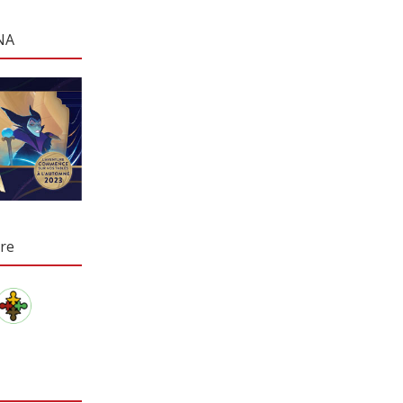
NA
re