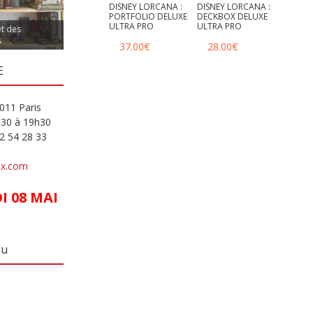
DISNEY LORCANA :
DISNEY LORCANA :
PORTFOLIO DELUXE
DECKBOX DELUXE
ULTRA PRO
ULTRA PRO
et des
s
37.00
€
28.00
€
E
011 Paris
h30 à 19h30
82 54 28 33
ux.com
 08 MAI
eu