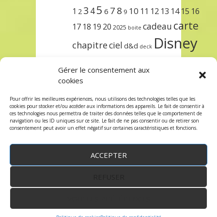
5
3
7
8
4
10
1
11
12
13
14
15
16
2
6
9
carte
cadeau
17
18
19
20
2025
boite
Disney
chapitre
ciel
d&d
deck
encre
EXIT
dungeons & dragons
Gérer le consentement aux
lorcana
meilleurs
noël
paris
cookies
set
protège
précommande
sleeve
Pour offrir les meilleures expériences, nous utilisons des technologies telles que les
cookies pour stocker et/ou accéder aux informations des appareils. Le fait de consentir à
unlock
étincelant
ursula
terre
trois
ces technologies nous permettra de traiter des données telles que le comportement de
navigation ou les ID uniques sur ce site. Le fait de ne pas consentir ou de retirer son
consentement peut avoir un effet négatif sur certaines caractéristiques et fonctions.
ACCEPTER
REFUSER
WordPress
by:
Robin des Jeux
&
fruitfulcode
-
Copyright © 2023 robindesjeux.com -
Mentions
légales
-
Conditions Générales de Vente
-
Politique
VOIR LES PRÉFÉRENCES
de confidentialité