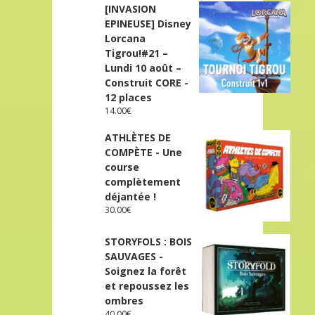
[INVASION
EPINEUSE] Disney
Lorcana
Tigrou!#21 –
Lundi 10 août –
Construit CORE -
12 places
14.00
€
ATHLÈTES DE
COMPÈTE - Une
course
complètement
déjantée !
30.00
€
STORYFOLS : BOIS
SAUVAGES -
Soignez la forêt
et repoussez les
ombres
40.00
€