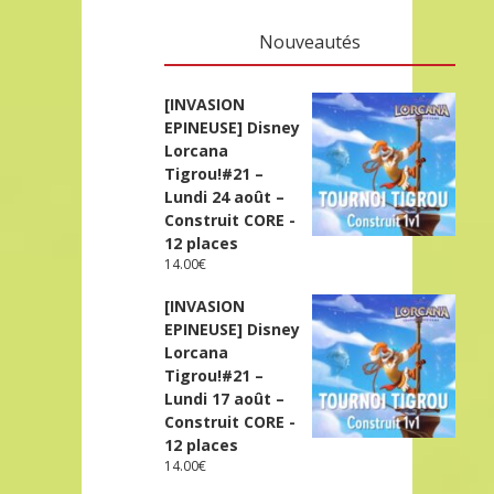
Nouveautés
[INVASION
EPINEUSE] Disney
Lorcana
Tigrou!#21 –
Lundi 24 août –
Construit CORE -
12 places
14.00
€
[INVASION
EPINEUSE] Disney
Lorcana
Tigrou!#21 –
Lundi 17 août –
Construit CORE -
12 places
14.00
€