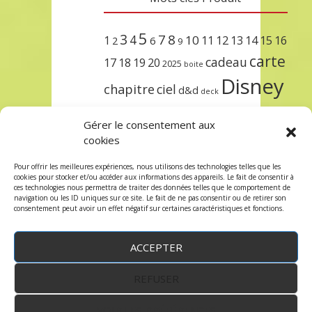
5
3
7
8
4
10
1
11
12
13
14
15
16
2
6
9
carte
cadeau
17
18
19
20
2025
boite
Disney
chapitre
ciel
d&d
deck
encre
EXIT
dungeons & dragons
Gérer le consentement aux
lorcana
meilleurs
noël
paris
cookies
set
protège
précommande
sleeve
Pour offrir les meilleures expériences, nous utilisons des technologies telles que les
cookies pour stocker et/ou accéder aux informations des appareils. Le fait de consentir à
unlock
étincelant
ursula
terre
trois
ces technologies nous permettra de traiter des données telles que le comportement de
navigation ou les ID uniques sur ce site. Le fait de ne pas consentir ou de retirer son
consentement peut avoir un effet négatif sur certaines caractéristiques et fonctions.
ACCEPTER
REFUSER
WordPress
by:
Robin des Jeux
&
fruitfulcode
-
Copyright © 2023 robindesjeux.com -
Mentions
légales
-
Conditions Générales de Vente
-
Politique
VOIR LES PRÉFÉRENCES