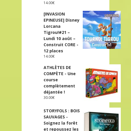
14.00
€
[INVASION
EPINEUSE] Disney
Lorcana
Tigrou!#21 –
Lundi 10 août –
Construit CORE -
12 places
14.00
€
ATHLÈTES DE
COMPÈTE - Une
course
complètement
déjantée !
30.00
€
STORYFOLS : BOIS
SAUVAGES -
Soignez la forêt
et repoussez les