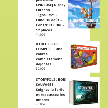
EPINEUSE] Disney
Lorcana
Tigrou!#21 –
Lundi 10 août –
Construit CORE -
12 places
14.00
€
ATHLÈTES DE
COMPÈTE - Une
course
complètement
déjantée !
30.00
€
STORYFOLS : BOIS
SAUVAGES -
Soignez la forêt
et repoussez les
ombres
40.00
€