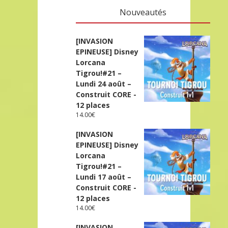
Nouveautés
[INVASION
EPINEUSE] Disney
Lorcana
Tigrou!#21 –
Lundi 24 août –
Construit CORE -
12 places
14.00
€
[INVASION
EPINEUSE] Disney
Lorcana
Tigrou!#21 –
Lundi 17 août –
Construit CORE -
12 places
14.00
€
[INVASION