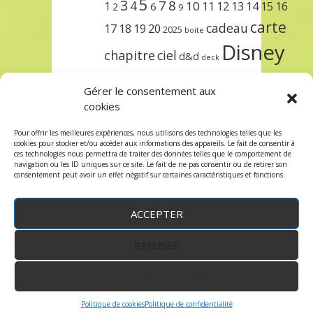
5
3
7
8
4
10
1
11
12
13
14
15
16
2
6
9
carte
cadeau
17
18
19
20
2025
boite
Disney
chapitre
ciel
d&d
deck
encre
EXIT
dungeons & dragons
Gérer le consentement aux
lorcana
meilleurs
noël
paris
cookies
set
protège
précommande
sleeve
Pour offrir les meilleures expériences, nous utilisons des technologies telles que les
cookies pour stocker et/ou accéder aux informations des appareils. Le fait de consentir à
unlock
étincelant
ursula
terre
trois
ces technologies nous permettra de traiter des données telles que le comportement de
navigation ou les ID uniques sur ce site. Le fait de ne pas consentir ou de retirer son
consentement peut avoir un effet négatif sur certaines caractéristiques et fonctions.
ACCEPTER
REFUSER
WordPress
by:
Robin des Jeux
&
fruitfulcode
-
Copyright © 2023 robindesjeux.com -
Mentions
légales
-
Conditions Générales de Vente
-
Politique
VOIR LES PRÉFÉRENCES
de confidentialité
Politique de cookies
Politique de confidentialité