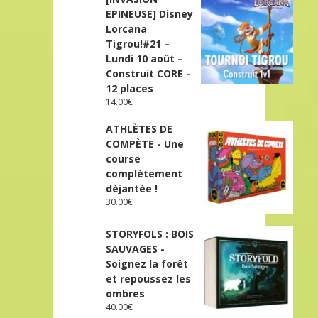
EPINEUSE] Disney
Lorcana
Tigrou!#21 –
Lundi 10 août –
Construit CORE -
12 places
14.00
€
ATHLÈTES DE
COMPÈTE - Une
course
complètement
déjantée !
30.00
€
STORYFOLS : BOIS
SAUVAGES -
Soignez la forêt
et repoussez les
ombres
40.00
€