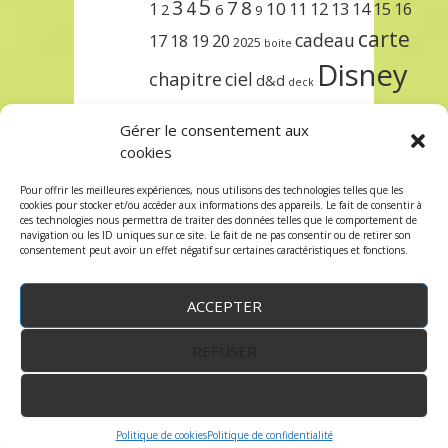
5
3
7
8
4
10
1
11
12
13
14
15
16
2
6
9
carte
cadeau
17
18
19
20
2025
boite
Disney
chapitre
ciel
d&d
deck
encre
EXIT
dungeons & dragons
Gérer le consentement aux
lorcana
meilleurs
noël
paris
cookies
set
protège
précommande
sleeve
Pour offrir les meilleures expériences, nous utilisons des technologies telles que les
cookies pour stocker et/ou accéder aux informations des appareils. Le fait de consentir à
unlock
étincelant
ursula
terre
trois
ces technologies nous permettra de traiter des données telles que le comportement de
navigation ou les ID uniques sur ce site. Le fait de ne pas consentir ou de retirer son
consentement peut avoir un effet négatif sur certaines caractéristiques et fonctions.
ACCEPTER
REFUSER
WordPress
by:
Robin des Jeux
&
fruitfulcode
-
Copyright © 2023 robindesjeux.com -
Mentions
légales
-
Conditions Générales de Vente
-
Politique
VOIR LES PRÉFÉRENCES
de confidentialité
Politique de cookies
Politique de confidentialité