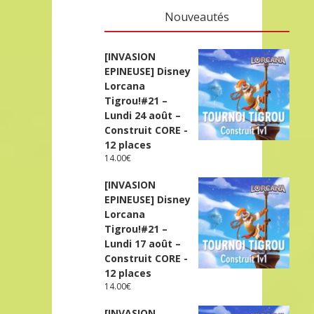
Nouveautés
[INVASION
EPINEUSE] Disney
Lorcana
Tigrou!#21 –
Lundi 24 août –
Construit CORE -
12 places
14.00
€
[INVASION
EPINEUSE] Disney
Lorcana
Tigrou!#21 –
Lundi 17 août –
Construit CORE -
12 places
14.00
€
[INVASION