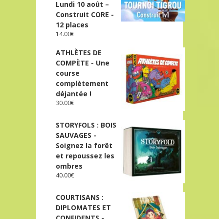
Lundi 10 août –
Construit CORE -
12 places
14.00
€
ATHLÈTES DE
COMPÈTE - Une
course
complètement
déjantée !
30.00
€
STORYFOLS : BOIS
SAUVAGES -
Soignez la forêt
et repoussez les
ombres
40.00
€
COURTISANS :
DIPLOMATES ET
CONFIDENTS -