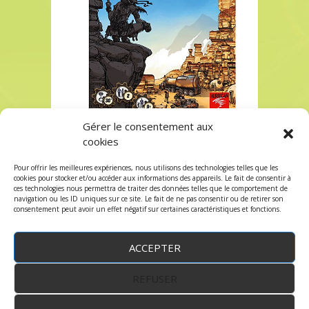
Gérer le consentement aux
KERO Chez Robin des Jeux Paris
cookies
KERO Chez Robin des Jeux Paris
Pour offrir les meilleures expériences, nous utilisons des technologies telles que les
Les commentaires sont fermés, mais vous
cookies pour stocker et/ou accéder aux informations des appareils. Le fait de consentir à
ces technologies nous permettra de traiter des données telles que le comportement de
pouvez faire un trackback:
Trackback URL
.
navigation ou les ID uniques sur ce site. Le fait de ne pas consentir ou de retirer son
consentement peut avoir un effet négatif sur certaines caractéristiques et fonctions.
ACCEPTER
REFUSER
WordPress
by:
Robin des Jeux
&
fruitfulcode
-
Copyright © 2023 robindesjeux.com -
Mentions
légales
-
Conditions Générales de Vente
-
Politique