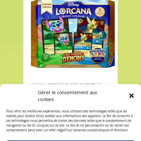
LORCANA TERRES D’ENCRES COFFRET à Paris
chez Robin des Jeux
Gérer le consentement aux
cookies
LORCANA TERRES D’ENCRES COFFRET à Paris
chez Robin des Jeux
Pour offrir les meilleures expériences, nous utilisons des technologies telles que les
Les commentaires et les trackbacks sont
cookies pour stocker et/ou accéder aux informations des appareils. Le fait de consentir à
ces technologies nous permettra de traiter des données telles que le comportement de
fermés.
navigation ou les ID uniques sur ce site. Le fait de ne pas consentir ou de retirer son
consentement peut avoir un effet négatif sur certaines caractéristiques et fonctions.