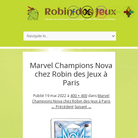
Marvel Champions Nova
chez Robin des Jeux à
Paris
Publié
19 mai 2022
à
400 × 400
dans
Marvel
Champions Nova chez Robin des Jeux à Paris
← Précédent
Suivant →