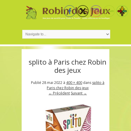
splito à Paris chez Robin
des jeux
Publié
28 mai 2022
à
400 × 400
dans
splito à
Paris chez Robin des jeux
← Précédent
Suivant →