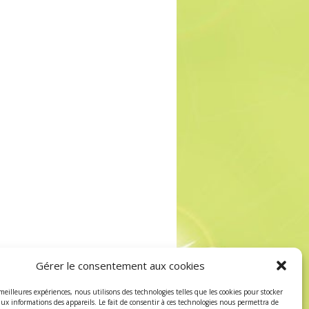
Gérer le consentement aux cookies
 meilleures expériences, nous utilisons des technologies telles que les cookies pour stocker
aux informations des appareils. Le fait de consentir à ces technologies nous permettra de