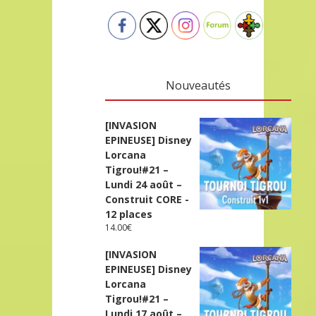
Nouveautés
[INVASION
EPINEUSE] Disney
Lorcana
Tigrou!#21 –
Lundi 24 août –
Construit CORE -
12 places
14.00
€
[INVASION
EPINEUSE] Disney
Lorcana
Tigrou!#21 –
Lundi 17 août –