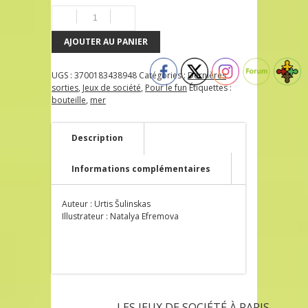
AJOUTER AU PANIER
UGS :
3700183438948
Catégories :
Dernières
sorties
,
Jeux de société
,
Pour le fun
Étiquettes :
bouteille
,
mer
Description
Informations complémentaires
Auteur : Urtis Šulinskas
Illustrateur : Natalya Efremova
LES JEUX DE SOCIÉTÉ À PARIS