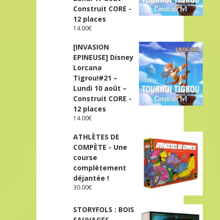
Construit CORE -
12 places
14.00
€
[INVASION
EPINEUSE] Disney
Lorcana
Tigrou!#21 –
Lundi 10 août –
Construit CORE -
12 places
14.00
€
ATHLÈTES DE
COMPÈTE - Une
course
complètement
déjantée !
30.00
€
STORYFOLS : BOIS
SAUVAGES -