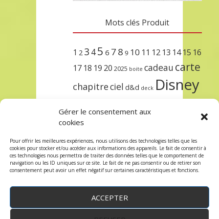
Mots clés Produit
5
3
7
8
4
10
1
11
12
13
14
15
16
2
6
9
carte
cadeau
17
18
19
20
2025
boite
Disney
chapitre
ciel
d&d
deck
encre
EXIT
dungeons & dragons
Gérer le consentement aux
lorcana
meilleurs
noël
paris
cookies
set
protège
précommande
sleeve
Pour offrir les meilleures expériences, nous utilisons des technologies telles que les
cookies pour stocker et/ou accéder aux informations des appareils. Le fait de consentir à
unlock
étincelant
ursula
terre
trois
ces technologies nous permettra de traiter des données telles que le comportement de
navigation ou les ID uniques sur ce site. Le fait de ne pas consentir ou de retirer son
consentement peut avoir un effet négatif sur certaines caractéristiques et fonctions.
ACCEPTER