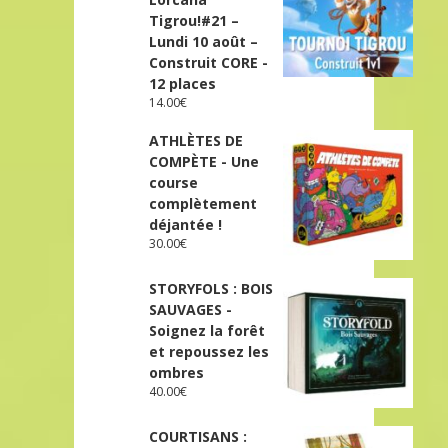
Tigrou!#21 –
Lundi 10 août –
Construit CORE -
12 places
14.00
€
ATHLÈTES DE
COMPÈTE - Une
course
complètement
déjantée !
30.00
€
STORYFOLS : BOIS
SAUVAGES -
Soignez la forêt
et repoussez les
ombres
40.00
€
COURTISANS :