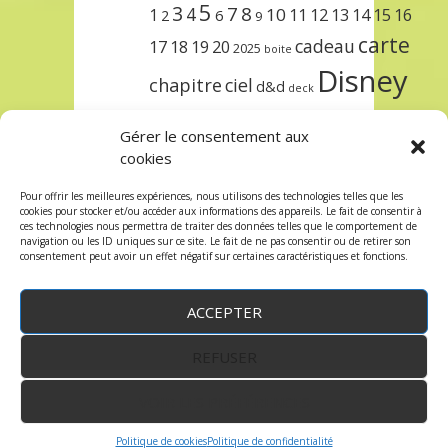
5
3
7
8
4
10
1
11
12
13
14
15
16
2
6
9
carte
cadeau
17
18
19
20
2025
boite
Disney
chapitre
ciel
d&d
deck
encre
EXIT
dungeons & dragons
Gérer le consentement aux
lorcana
meilleurs
noël
paris
cookies
set
protège
précommande
sleeve
Pour offrir les meilleures expériences, nous utilisons des technologies telles que les
cookies pour stocker et/ou accéder aux informations des appareils. Le fait de consentir à
unlock
étincelant
ursula
terre
trois
ces technologies nous permettra de traiter des données telles que le comportement de
navigation ou les ID uniques sur ce site. Le fait de ne pas consentir ou de retirer son
consentement peut avoir un effet négatif sur certaines caractéristiques et fonctions.
ACCEPTER
REFUSER
WordPress
by:
Robin des Jeux
&
fruitfulcode
-
Copyright © 2023 robindesjeux.com -
Mentions
légales
-
Conditions Générales de Vente
-
Politique
VOIR LES PRÉFÉRENCES
de confidentialité
Politique de cookies
Politique de confidentialité