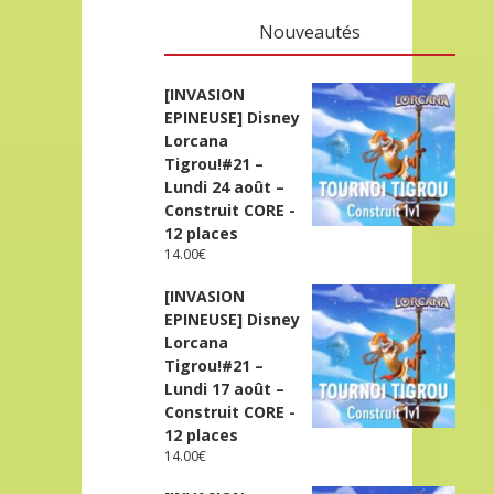
Nouveautés
[INVASION
EPINEUSE] Disney
Lorcana
Tigrou!#21 –
Lundi 24 août –
Construit CORE -
12 places
14.00
€
[INVASION
EPINEUSE] Disney
Lorcana
Tigrou!#21 –
Lundi 17 août –
Construit CORE -
12 places
14.00
€