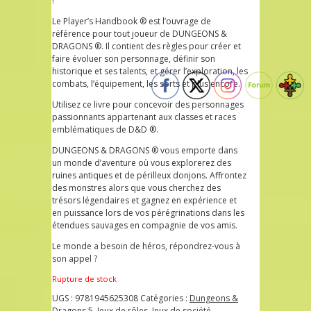
!
Le Player’s Handbook ® est l’ouvrage de
référence pour tout joueur de DUNGEONS &
DRAGONS ®. Il contient des règles pour créer et
faire évoluer son personnage, définir son
historique et ses talents, et gérer l’exploration, les
combats, l’équipement, les sorts et plus encore.
Utilisez ce livre pour concevoir des personnages
passionnants appartenant aux classes et races
emblématiques de D&D ®.
DUNGEONS & DRAGONS ® vous emporte dans
un monde d’aventure où vous explorerez des
ruines antiques et de périlleux donjons. Affrontez
des monstres alors que vous cherchez des
trésors légendaires et gagnez en expérience et
en puissance lors de vos pérégrinations dans les
étendues sauvages en compagnie de vos amis.
Le monde a besoin de héros, répondrez-vous à
son appel ?
Rupture de stock
UGS :
9781945625308
Catégories :
Dungeons &
Dragons 5
,
Jeux de rôles
,
Jeux de société