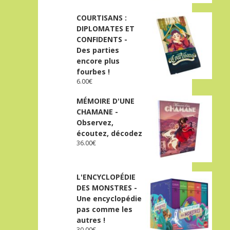
COURTISANS :
DIPLOMATES ET
CONFIDENTS -
Des parties
encore plus
fourbes !
6.00
€
MÉMOIRE D'UNE
CHAMANE -
Observez,
écoutez, décodez
36.00
€
L'ENCYCLOPÉDIE
DES MONSTRES -
Une encyclopédie
pas comme les
autres !
30.00
€