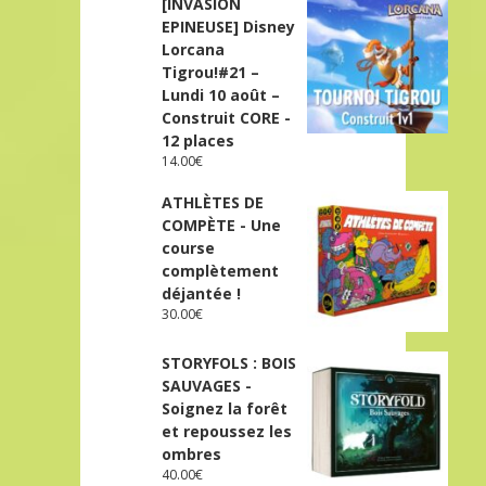
[INVASION
EPINEUSE] Disney
Lorcana
Tigrou!#21 –
Lundi 10 août –
Construit CORE -
12 places
14.00
€
ATHLÈTES DE
COMPÈTE - Une
course
complètement
déjantée !
30.00
€
STORYFOLS : BOIS
SAUVAGES -
Soignez la forêt
et repoussez les
ombres
40.00
€