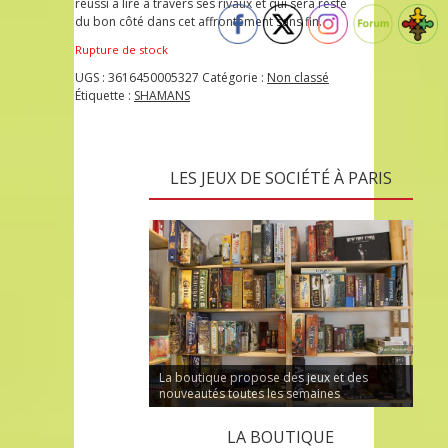
réussi à lire à travers ses rivaux et qui sera resté
du bon côté dans cet affrontement sans fin.
Rupture de stock
UGS :
3616450005327
Catégorie :
Non classé
Étiquette :
SHAMANS
LES JEUX DE SOCIÉTÉ À PARIS
La boutique propose des jeux et des
nouveautés toutes les semaines
LA BOUTIQUE