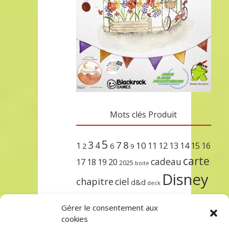
Mots clés Produit
5
3
7
8
4
10
1
11
12
13
14
15
16
2
6
9
carte
cadeau
17
18
19
20
2025
boite
Disney
chapitre
ciel
d&d
deck
encre
EXIT
dungeons & dragons
Gérer le consentement aux
lorcana
meilleurs
noël
paris
cookies