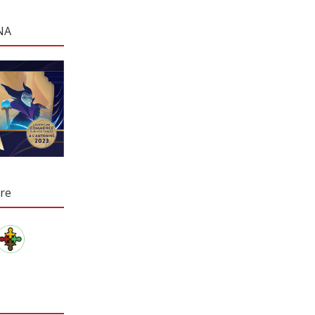
NA
re