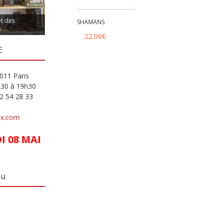
et des
SHAMANS
s
22.00
€
E
011 Paris
h30 à 19h30
82 54 28 33
ux.com
 08 MAI
eu