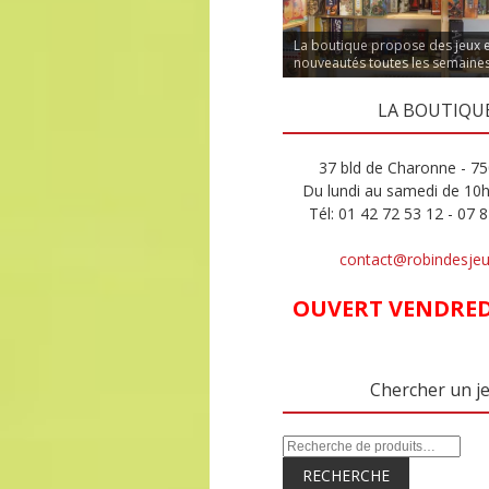
La boutique propose des jeux 
nouveautés toutes les semaine
LA BOUTIQU
37 bld de Charonne - 75
Du lundi au samedi de 10
Tél: 01 42 72 53 12 - 07 
contact@robindesje
OUVERT VENDREDI
Chercher un j
RECHERCHE