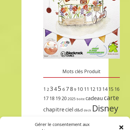
Mots clés Produit
5
3
7
8
4
10
1
11
12
13
14
15
16
2
6
9
carte
cadeau
17
18
19
20
2025
boite
Disney
chapitre
ciel
d&d
deck
encre
EXIT
dungeons & dragons
Gérer le consentement aux
lorcana
meilleurs
noël
paris